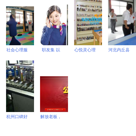
学子的未来
预防保健所
业教育服务
学 × 广州市
之光
开展艾滋病
的领航者
旌睿教育咨
日系列宣传
询服务联合
教育咨询活
举办
动
社会心理服
职友集 以
心悦灵心理
河北内丘县
务之心理咨
用户口碑重
沙盘与心理
职教惠农服
询室设备产
塑教育咨询
咨询设备
务中心成立
品的主要应
行业的透明
厂家直供、
赋能乡村振
用领域——
度
价格实惠的
兴，架起教
以教育咨询
教育咨询服
育服务新桥
服务为例
务优质之选
梁
杭州口碑好
解放老板，
的机电咨询
系统托管
维修服务，
长松咨询如