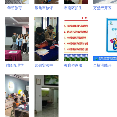
华艺教育
聚焦审核评
市南区招生
万盛经开区
一对一零基
估丨抢抓关
政策宣传教
构建全域优
础打板制版
键期 暑期
育服务走进
质教育体系
集训，助力
不停歇——
街道社区，
走实城乡一
服装设计梦
辽宁科技学
教育咨询服
体发展之路
想起航
院扎实推进
务送到居民
本科教育教
家门口
学审核评估
财经管理学
武钢实验中
教育咨询服
全脑潜能开
工作
院会计系金
学2016年
务 打造高
发加盟 为
蝶基地第10
启动教育咨
效商品与服
什么憶百分
期订单班招
询，武汉小
务认证的桥
成为行业首
生公告 开
学家长迎新
梁
选？附推荐
启你的财会
轮选择
与高清图文
职业新征程
解析