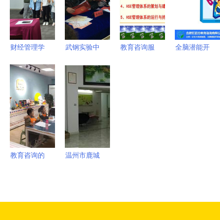
想起航
院扎实推进
务送到居民
本科教育教
家门口
学审核评估
财经管理学
武钢实验中
教育咨询服
全脑潜能开
工作
院会计系金
学2016年
务 打造高
发加盟 为
蝶基地第10
启动教育咨
效商品与服
什么憶百分
期订单班招
询，武汉小
务认证的桥
成为行业首
生公告 开
学家长迎新
梁
选？附推荐
启你的财会
轮选择
与高清图文
职业新征程
解析
教育咨询的
温州市鹿城
力量 智翔
区大南智然
（大连）教
教育咨询服
育咨询服务
务部 专业
助力成才之
的教育咨询