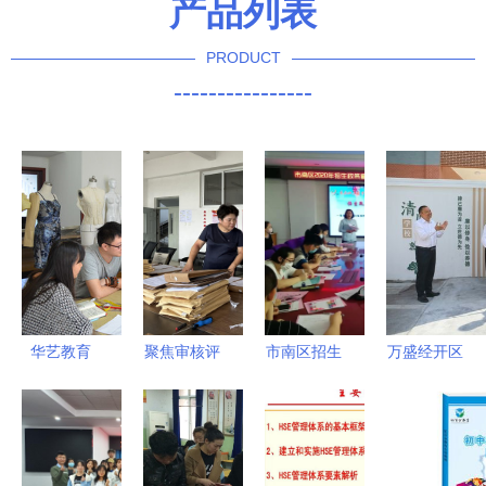
产品列表
PRODUCT
----------------
华艺教育
聚焦审核评
市南区招生
万盛经开区
一对一零基
估丨抢抓关
政策宣传教
构建全域优
础打板制版
键期 暑期
育服务走进
质教育体系
集训，助力
不停歇——
街道社区，
走实城乡一
服装设计梦
辽宁科技学
教育咨询服
体发展之路