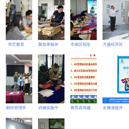
华艺教育
聚焦审核评
市南区招生
万盛经开区
一对一零基
估丨抢抓关
政策宣传教
构建全域优
础打板制版
键期 暑期
育服务走进
质教育体系
集训，助力
不停歇——
街道社区，
走实城乡一
服装设计梦
辽宁科技学
教育咨询服
体发展之路
想起航
院扎实推进
务送到居民
本科教育教
家门口
学审核评估
财经管理学
武钢实验中
教育咨询服
全脑潜能开
工作
院会计系金
学2016年
务 打造高
发加盟 为
蝶基地第10
启动教育咨
效商品与服
什么憶百分