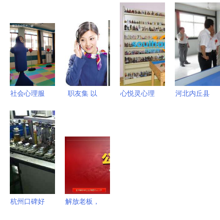
咨询 点亮
防艾，横岗
育咨询 专
diysmart留
学子的未来
预防保健所
业教育服务
学 × 广州市
之光
开展艾滋病
的领航者
旌睿教育咨
日系列宣传
询服务联合
教育咨询活
举办
动
社会心理服
职友集 以
心悦灵心理
河北内丘县
务之心理咨
用户口碑重
沙盘与心理
职教惠农服
询室设备产
塑教育咨询
咨询设备
务中心成立
品的主要应
行业的透明
厂家直供、
赋能乡村振
用领域——
度
价格实惠的
兴，架起教
以教育咨询
教育咨询服
育服务新桥
服务为例
务优质之选
梁
杭州口碑好
解放老板，
的机电咨询
系统托管