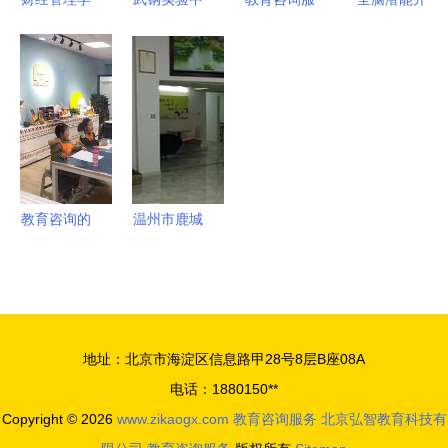
工作
院会计系金
学2016年
务 打造高
发加盟 为
蝶基地第10
启动教育咨
效商品与服
什么憶百分
期订单班招
询，武汉小
务认证的桥
成为行业首
生公告 开
学家长迎新
梁
选？附推荐
启你的财会
轮选择
与高清图文
职业新征程
解析
教育咨询的
温州市鹿城
力量 智翔
区大南智然
（大连）教
教育咨询服
育咨询服务
务部 专业
助力成才之
的教育咨询
地址：北京市海淀区信息路甲28号8层B座08A
路
服务引领者
电话：1880150**
Copyright © 2026
www.zikaogx.com
教育咨询服务
北京弘智教育科技有