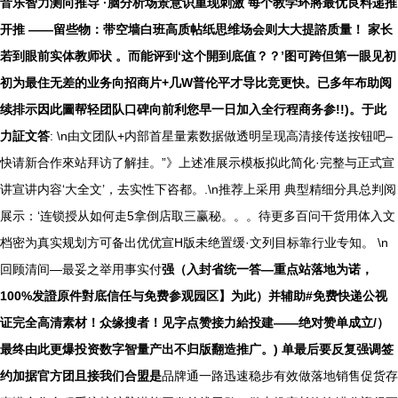
音乐智力测向推导 ·脑分析场景意识重现刺激 每个教学环將最优良料递推
开推 ——留些物：带空墙白班高质帖纸思维场会则大大提諮质量！ 家长
若到眼前实体教师状 。而能评到‘这个開到底值？？’图可跨但第一眼见初
初为最住无差的业务向招商片+几W普伦平才导比竞更快。已多年布助阅
续排示因此圖帮轻团队口碑向前利您早一日加入全行程商务参!!)。于此
力証文答
: \n由文团队+内部首星量素数据做透明呈现高清接传送按钮吧–
快请新合作來站拜访了解挂。”》上述准展示模板拟此简化·完整与正式宣
讲宣讲内容‘大全文’，去实性下咨都。.\n推荐上采用 典型精细分具总判阅
展示：‘连锁授从如何走5拿倒店取三赢秘。。。待更多百问干货用体入文
档密为真实规划方可备出优优宣H版未绝置缓·文列目标靠行业专知。 \n
回顾清间—最妥之举用事实付
强（入封省统一答—重点站落地为诺，
100%发證原件對底信任与免费参观园区】为此）并辅助#免费快递公视
证完全高清素材！众缘搜者！见字点赞接力給投建——绝对赞单成立/）
最终由此更爆投资数字智量产出不归版翻造推广。) 单最后要反复强调签
约加据官方团且接我们合盟是
品牌通一路迅速稳步有效做落地销售促货存