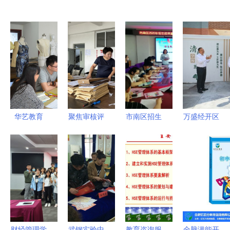
华艺教育
聚焦审核评
市南区招生
万盛经开区
一对一零基
估丨抢抓关
政策宣传教
构建全域优
础打板制版
键期 暑期
育服务走进
质教育体系
集训，助力
不停歇——
街道社区，
走实城乡一
服装设计梦
辽宁科技学
教育咨询服
体发展之路
想起航
院扎实推进
务送到居民
本科教育教
家门口
学审核评估
财经管理学
武钢实验中
教育咨询服
全脑潜能开