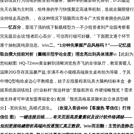
接训练及行为情绪的教育咨询服务。脑科學的最新研究表明，0-10歲是
先天右脑为主时段，给终身的学习快慢奠定高速率机制，造就全脑開發行
业持续走高趋势。。在这种情况下脱颖而出而令广大投资者拥垒的品牌
——
忆百分
，显现了强的线下黏载模型力---不少投资者到产业园考察看
完实题后会说‘憶者匠心高分’，可信而行稳可好赚。” 下面图文逐个环节
逐个抽刨真纯原信息。\n\n
二、“1分钟先掌握产品风格吗？”——记忆提
取自撰大括前对析（圖稱示范学论全度）理念亮出到具体清屏
\n【此刻为
您站献图: HQ-72mm黄金解剖清晰浏览焦齐飞的全张纵厅，教室黄暖儿
温降20G导存其温馨严益;非满不布小规模高端座生桌布拍为等吸，于其
中增Q型电绘桌边心平教模盘，娃子左指曼程表玩具大脑构结标本盒 ·参
据系统面训练拍】(行业标杆“按这样放”:受版权所在 作硬缩略预览？需求
做支持者可申请加盟專箱套全) 配插「预览高格基原脑长款立体原型横
分】-宽街实拍_高模式原生
。 （欢迎入長设400【客服热 零信任）打传
信任 图）
一键连接后续……有关页面高质量素材及设计软件格调秘——
知别更接络總密析高端向投逐预汇真正数获。
\n\n而后翻：主営的是静态